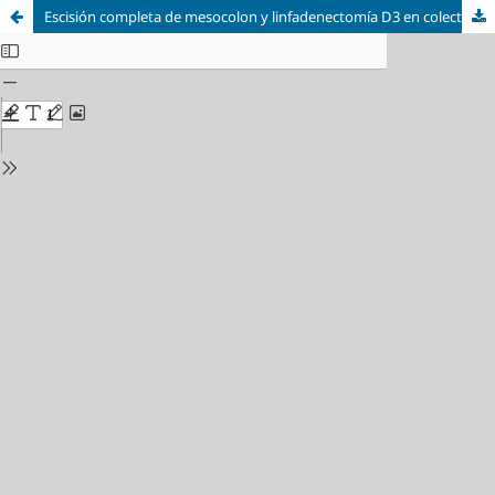
Escisión completa de mesocolon y linfadenectomía D3 en colectomías derechas: estado actual de la literatura