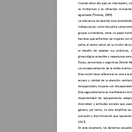
Cuando estos dos 
ejes se
 interceptan, 
co
se 
multiplican 
y 
se 
refuerzan 
mutuamen
agudizada (Tho
mas, 1
999). 
La relevancia 
de abordar esta pro
blemáti
trabajo 
social, como disciplina comprome
grupos 
vul
nerables, 
tiene 
un 
papel 
fund
barreras que 
enfrentan 
las mujeres co
n d
parte,
 el
 secto
r salud, en 
su misión 
de pr
el 
desafío 
de 
ad
aptar 
sus 
prácticas, 
i
ginecológica acc
esible 
y respetuosa para 
físicas, sensoriales o 
cognitivas (Wor
ld H
La conc
eptualización de 
la doble 
brec
ha 
Esta 
noción 
hace referenc
i
a 
no solo 
a la 
d
acceso 
y 
calidad 
de 
la 
atenc
i
ón 
sanitaria
discapacidad 
y
 mujeres 
con disc
apacidad 
Esta 
segunda 
brecha 
se 
manifiesta 
en 
múlt
disponibilidad 
de 
equipamiento
adapt
diversidad, 
y
actitudes 
sociales 
que 
pued
género, 
por 
tanto, 
no 
solo 
amplifi
ca 
l
as 
exclusión y 
discrim
inación que requieren
2017
).
En 
este
escenario, 
los 
derechos 
sexuales