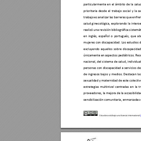
particularmente 
en 
el 
ám
bito 
de 
l
a 
salud
prioritaria 
desde 
el 
trab
ajo 
so
cial 
y 
l
a 
sa
trabajo 
es 
anal
izar 
las barreras 
que 
enfren
salud 
g
inecológ
ica, 
explorando 
la 
i
nt
erse
realizó una revisión bibliográfica 
si
stemát
en 
inglés, 
español 
o 
portugués, 
que 
ab
mujeres con discapacidad. 
Los estudios 
excluyendo 
aquellos 
sobre 
discapacidad
únicamente en 
aspectos pediátricos. Resu
nacional, del
 si
stema 
de sal
ud, 
individual
personas con discapacidad a
 servicios 
de
de 
i
ngresos 
bajos 
y
medios
. 
Destac
an 
l
as
sexualidad y 
m
aternidad 
de este colect
i
v
estrategias 
m
ult
ini
v
el 
cent
radas 
en 
la 
t
proveedores, la mejora de la 
acc
esibilida
sensibilización c
omunitaria, 
enmarcadas 
Esta obra está bajo una 
licenc
ia i
nter
nacional 