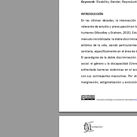
Disability; 
Gender; Reproduc
t
Keywords:
INTRODUCC
IÓN 
En 
las 
últimas 
d
écadas,
l
a 
intersección 
relevante 
de 
estudio 
y 
preocu
pación 
en 
l
humanos (M
oodley y Graham,
 2015). Est
menudo 
invisibilizada:
la 
doble 
discrimina
ámbitos 
de 
la 
vida, 
siendo 
particularme
sanitaria, espec
í
ficamente 
en el área de 
l
El 
paradig
ma 
de 
la 
doble 
discriminación 
social: 
el 
género 
y
la 
d
i
scapac
i
dad 
(Cren
enfrentado 
barreras 
sistémicas 
en 
el 
acc
con 
sus
contrapartes 
masculinas. 
Por 
ot
marginación, 
estigmatización 
y 
exclusi
ón
Esta obra está bajo una 
licenc
ia i
nter
nacional 