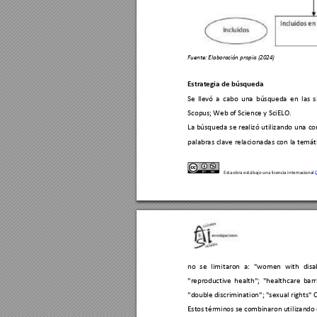
Fuente: 
E
l
abora
ció
n propi
a (2024
) 
Estr
ategia de búsqueda 
Se 
llevó 
a 
cabo 
una
búsqueda
en
las 
s
Scopu
s; Web 
of Science y 
SciELO. 
La 
búsqueda 
se 
realizó 
utilizando 
una 
co
palabras 
clave 
relacionadas 
co
n 
la 
temáti
Esta obra está bajo una 
licenc
ia i
nter
nacional 
no 
se 
limi
taro
n 
a: 
"women 
with 
disab
"reprodu
ctive 
health"; 
"healthcare 
barr
"doub
le discrimination"; 
"sexual rights" 
O
Esto
s términos se 
combinaron 
util
izando 