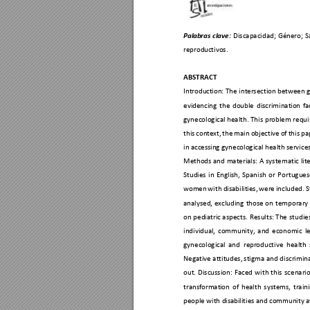
Discapacidad; 
Género; 
S
Pal
abras 
clave:
reproduc
tivos. 
ABSTRACT 
Introduc
tion: The i
nt
ersection between g
evidencing 
the 
double 
discriminat
ion 
fa
gynecological heal
th. This 
problem 
requi
this 
con
text,
the 
main 
objective 
of 
this 
pa
in acc
essing gynecological health
 services
Method
s 
and 
materials: 
A 
systematic 
lit
Studies 
in 
English, 
Spanish 
or 
Por
tugues
women 
wi
th 
disabilities,
we
re 
included. S
analysed, 
excluding 
those 
on 
temporary 
on 
pediatric aspec
ts. 
Results: The
studies
individual, 
community, 
and 
economic 
l
gynecological 
and 
repr
oductive 
health 
Negative attitudes,
 stigma 
and discrimina
out. 
Discussion: 
Faced 
wi
th 
this 
scenario
transformat
ion 
of 
health 
systems, 
train
people with disabi
l
ities and co
mmunity a