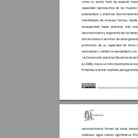
como 
un 
p
unto 
fo
cal 
de
especial
impor
capac
idad 
reproductiva 
de 
las 
mujeres 
estereotipos 
y 
práct
i
cas 
discriminatorias
manifestado 
de 
di
versas 
formas, 
desde 
discapacidad 
hasta 
prácticas 
más 
ext
reconoc
i
miento 
y la 
garantía 
de 
l
os 
derec
solo el acc
eso a servicios de salud gineco
promoción 
de 
su 
cap
acidad 
de 
toma 
reconoz
can 
y val
iden su 
sex
ualidad y sus 
 La 
Convenc
ión 
sobre 
los 
Derecho
s 
de 
las 
en 
2006, 
m
arc
a un 
hito 
importante al 
rec
firmantes a t
omar m
edi
das p
ara 
garantiza
Esta obra está bajo una 
licenc
ia i
nter
nacional 
reconoc
i
miento 
formal 
de 
estos 
derech
cot
idiana 
sigue 
siendo 
significativa 
(Fr