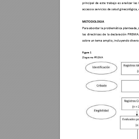
principal 
de 
este 
trabajo 
es 
anali
zar 
las
acceso 
a servicios de salud ginecológica, 
METODOL
OGIA 
Para 
abordar 
la 
problemática p
lanteada, 
las 
direct
rices 
de 
la 
declaración 
P
RISMA.
sobre un 
tema ampli
o,
 incluyendo diverso
Figu
ra 1 
Diagr
a
m
a
 P
R
ISMA