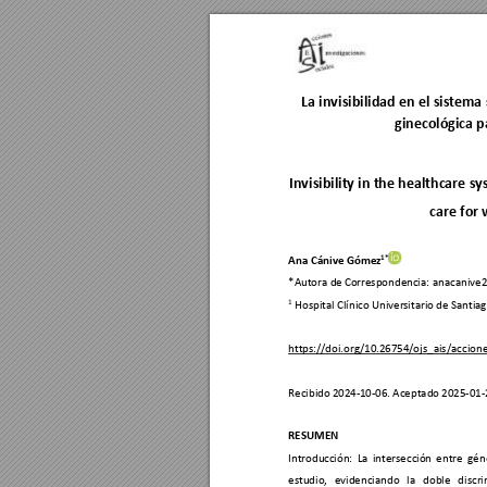
La invisibilidad en 
el sistema
ginecológica p
Invisibility in the
 healthcare sy
care for
1*
Ana Cánive Góme
z
*Autora de 
Correspondenc
ia:
anacanive
1
 Hospital Clínico 
Univers
itario de 
Santiag
http
s://doi.org/10.26754
/ojs_ais/accione
Recibido 
2024
-
10
-
06
. 
Aceptado 
2025-
01
-
RESUMEN 
Introduc
ción: 
La 
intersecc
ión 
entre 
gén
estudio, 
evidenciando 
l
a 
doble 
discri