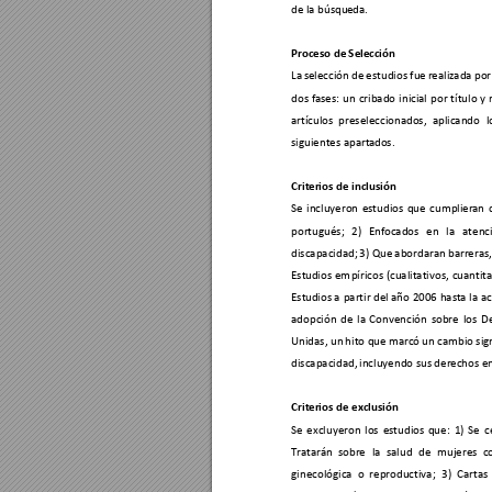
de la búsqu
eda. 
Proces
o
 de 
Selección 
La 
selección 
de 
estudios fu
e 
realizada p
or
dos 
fases: 
un 
cribado 
i
nicia
l 
por 
título 
y 
artículos 
preseleccionados, 
aplicando 
l
siguientes apart
ados.
Criter
ios
 de i
n
clus
ión 
Se 
incluyeron 
estudios 
que 
cumplier
an 
portugués; 
2) 
Enfocados 
en 
la 
atenc
discapacidad; 
3) Que 
abordaran 
barreras,
Estud
ios 
em
píricos 
(cualitativos, 
cuantita
Estud
ios a 
partir del año
 2006 
hast
a la 
ac
adopción 
de 
la 
C
onvención 
sobre 
los 
D
Unidas, un 
hito qu
e marcó 
un cambio sign
discapacidad,
 incluyendo sus derec
hos en
Criter
ios
 de e
xclusi
ón
Se 
excluyeron 
los 
estudios 
que: 
1) 
Se 
c
Tratarán
sobre 
la 
sal
ud 
de 
mujeres 
c
ginecológica 
o 
reproductiva
; 
3) 
C
artas 