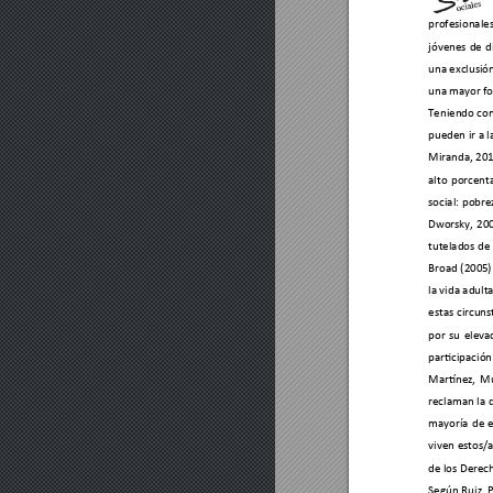
profesionales
jóvenes 
de 
d
una exclusión
una mayor 
f
Teniendo co
pueden ir 
a l
Miranda, 201
alto 
porcenta
social: 
pobrez
Dworsky, 
20
tutelados 
de
Broad 
(200
5)
la vida adult
estas 
circuns
por 
su 
eleva
participación
Martínez,
Mu
reclaman 
la 
mayoría 
de 
viven 
estos/a
de los Derec
Según 
Ruiz, 