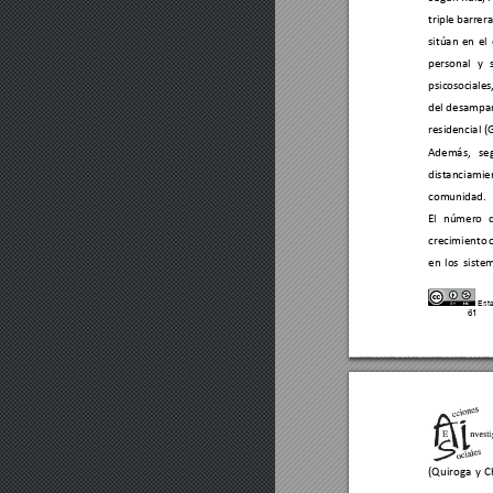
triple 
barrera
sitúan 
en 
el 
personal 
y 
psicosoc
iales
del desampa
residencial (
Además, 
se
distanciamie
comunidad.  
El 
número 
crecimiento 
en 
los 
siste
Esta
61
(Quiroga 
y 
C