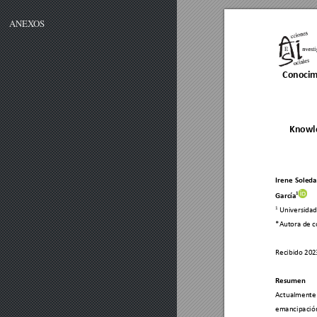
ANEXOS
Conocim
Knowl
Irene 
Soleda
1
García
1
 Universidad
*Autora de 
c
Recibido 20
2
Resumen 
Actualmente
emancipación