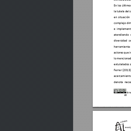
En 
l
os último
la 
tutela 
del 
en 
situación 
complejo di
e 
implement
atendiendo 
diversidad 
s
herramienta 
acto
res 
que 
i
lo 
mencionad
extutelados s
Ferrer 
(2013)
acercamient
de
nota 
ne
ce
Esta
60