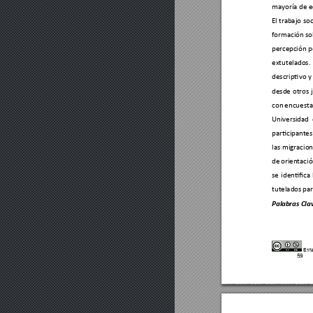
mayoría de 
e
El trab
ajo so
formación sob
percepc
ión p
extutelados. 
descriptivo 
y
desde 
otros 
con 
encuesta
Universidad 
participant
es
las m
igracion
de 
o
rientació
se 
identifica 
tutelados 
par
Pal
abras Cla
Esta
59