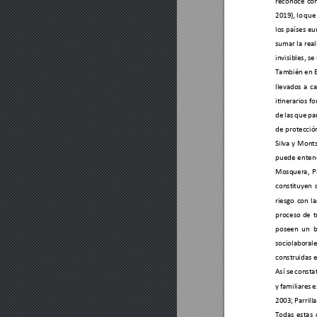
reconoc
e 
co
2019
), lo 
que
los 
países 
eu
sumar la 
real
invisibles, se 
También en 
llevados 
a 
c
itinerarios 
fo
de 
las 
que 
pa
de 
protec
ció
Silva 
y 
Monts
puede 
enten
Mosquera,
P
const
ituyen 
riesgo 
con 
la
proceso 
de
t
poseen 
un 
b
sociolaborale
const
ruidas 
Así se 
consta
y 
fami
liares 
e
2003
; Parril
l
Todas 
estas 