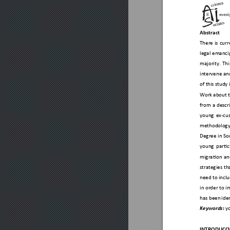
Abstract 
There 
i
s 
curr
legal 
emancip
majority. 
Thi
intervene an
of t
his study i
Work 
about
 t
from 
a 
descr
young 
ex-cu
methodology
Degree i
n So
young 
parti
migration 
an
strategies 
th
need to
 incl
in order 
to i
m
has been 
iden
:
 y
Keywords
INTRODUCC