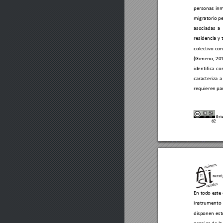
personas 
inm
migratorio 
pe
asociadas 
a 
residencia y 
colect
ivo 
con
(Gimeno, 
201
identifica 
co
carac
teriza 
a
requieren par
Esta
62
En t
odo est
e
instrumento 
disponen 
est