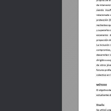
propios de la
de intervenci
siendo 
insuf
relacionada 
protec
ción 
(
resilientes 
qu
y 
superarlos 
escenarios 
proyecc
ión d
La 
inclusión 
compromiso,
desarrollen 
l
dirigido a ex
p
de 
otros 
jó
v
futuros 
profe
colect
ivo en 
MÉTODO
El 
objetivo 
de
estudiantes 
Diseño  
Se utili
zó un