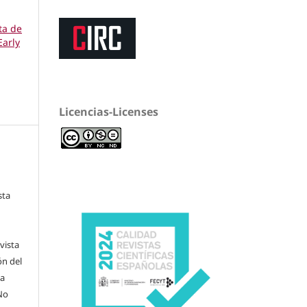
sta de
Early
Licencias-Licenses
sta
vista
ón del
na
No