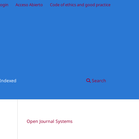
ogin
Acceso Abierto
Code of ethics and good practice
Indexed
Search
Open Journal Systems