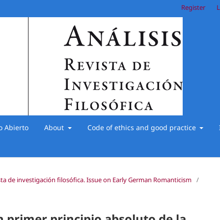
Register
L
o Abierto
About
Code of ethics and good practice
vista de investigación filosófica. Issue on Early German Romanticism
/
n primer principio absoluto de la