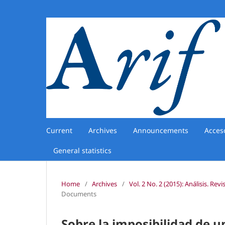
Current
Archives
Announcements
Acces
General statistics
Home
/
Archives
/
Vol. 2 No. 2 (2015): Análisis. Re
Documents
Sobre la imposibilidad de u