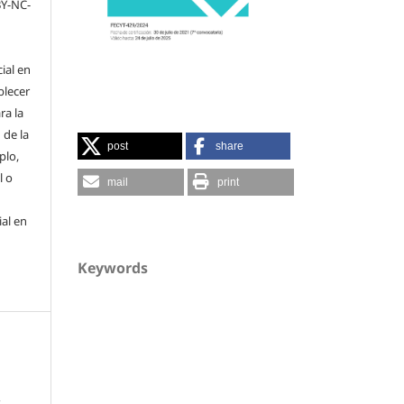
BY-NC-
cial en
blecer
ra la
 de la
post
share
plo,
l o
mail
print
ial en
Keywords
.