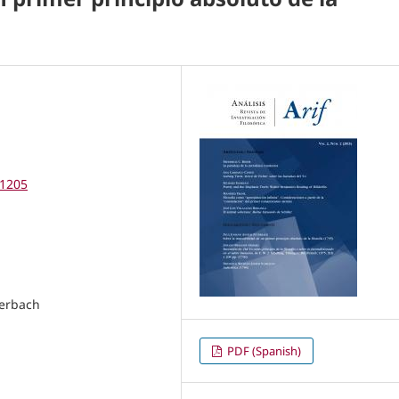
21205
uerbach
PDF (Spanish)