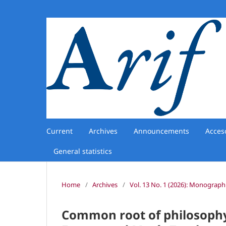
Current
Archives
Announcements
Acces
General statistics
Home
/
Archives
/
Vol. 13 No. 1 (2026): Monograp
Common root of philosophy