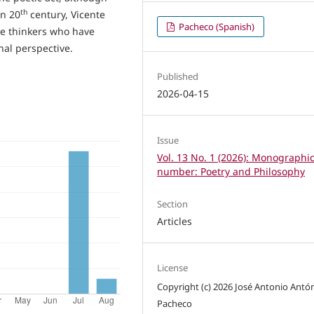
th
In 20
century, Vicente
Pacheco (Spanish)
e thinkers who have
nal perspective.
Published
2026-04-15
Issue
Vol. 13 No. 1 (2026): Monographi
number: Poetry and Philosophy
Section
Articles
License
Copyright (c) 2026 José Antonio Antó
Pacheco