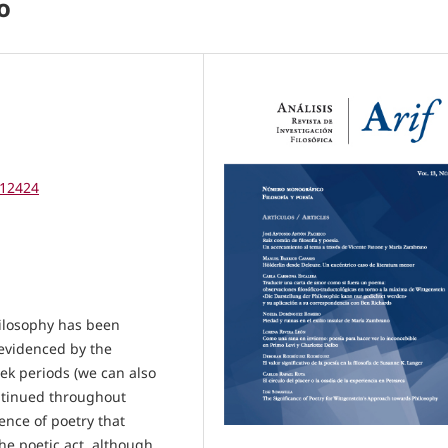
o
112424
ilosophy has been
 evidenced by the
eek periods (we can also
ontinued throughout
ence of poetry that
he poetic act, although