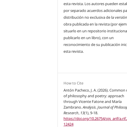
esta revista. Los autores pueden esta
por separado acuerdos adicionales pa
distribución no exclusiva de la versión
obra publicada en la revista (por ejem
situarlo en un repositorio instituciona
publicarlo en un libro), con un
reconocimiento de su publicación inic
esta revista.
How to Cite
Antón Pacheco, J. A. (2026). Common 
of philosophy and poetry: approach
through Vicente Fatone and María
Zambrano.
Analysis. Journal of Philoso
Research
,
13
(1), 9-18.
https://doi.org/10.26754/ojs_arif/a.rif
12424