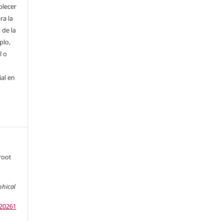
blecer
ra la
 de la
plo,
l o
ial en
root
phical
.20261