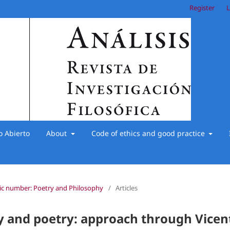
Register
L
o Abierto
About
Code of ethics and good practice
hic number: Poetry and Philosophy
/
Articles
 and poetry: approach through Vicen