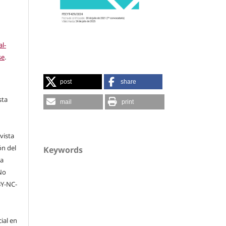
l-
se
.
post
share
sta
mail
print
vista
ón del
Keywords
na
No
BY-NC-
cial en