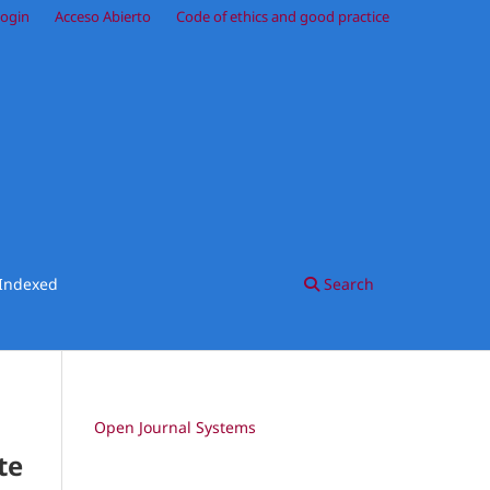
ogin
Acceso Abierto
Code of ethics and good practice
Indexed
Search
Open Journal Systems
te