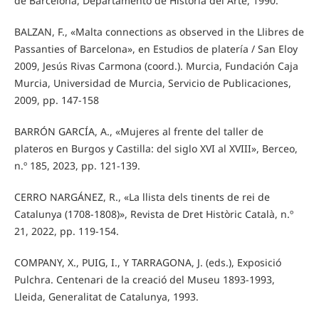
de Barcelona, Departamento de Historia del Arte, 1990.
BALZAN, F., «Malta connections as observed in the Llibres de
Passanties of Barcelona», en Estudios de platería / San Eloy
2009, Jesús Rivas Carmona (coord.). Murcia, Fundación Caja
Murcia, Universidad de Murcia, Servicio de Publicaciones,
2009, pp. 147-158
BARRÓN GARCÍA, A., «Mujeres al frente del taller de
plateros en Burgos y Castilla: del siglo XVI al XVIII», Berceo,
n.º 185, 2023, pp. 121-139.
CERRO NARGÁNEZ, R., «La llista dels tinents de rei de
Catalunya (1708-1808)», Revista de Dret Històric Català, n.º
21, 2022, pp. 119-154.
COMPANY, X., PUIG, I., Y TARRAGONA, J. (eds.), Exposició
Pulchra. Centenari de la creació del Museu 1893-1993,
Lleida, Generalitat de Catalunya, 1993.