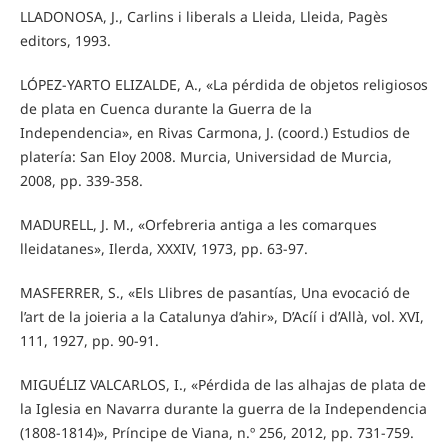
LLADONOSA, J., Carlins i liberals a Lleida, Lleida, Pagès
editors, 1993.
LÓPEZ-YARTO ELIZALDE, A., «La pérdida de objetos religiosos
de plata en Cuenca durante la Guerra de la
Independencia», en Rivas Carmona, J. (coord.) Estudios de
platería: San Eloy 2008. Murcia, Universidad de Murcia,
2008, pp. 339-358.
MADURELL, J. M., «Orfebreria antiga a les comarques
lleidatanes», Ilerda, XXXIV, 1973, pp. 63-97.
MASFERRER, S., «Els Llibres de pasantías, Una evocació de
l’art de la joieria a la Catalunya d’ahir», D’Acíí i d’Allà, vol. XVI,
111, 1927, pp. 90-91.
MIGUÉLIZ VALCARLOS, I., «Pérdida de las alhajas de plata de
la Iglesia en Navarra durante la guerra de la Independencia
(1808-1814)», Príncipe de Viana, n.º 256, 2012, pp. 731-759.