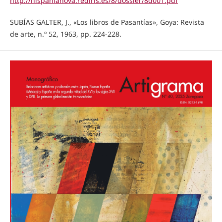
http://hispanianova.rediris.es/8/dossier/8d001.pdf
SUBÍAS GALTER, J., «Los libros de Pasantías», Goya: Revista
de arte, n.º 52, 1963, pp. 224-228.