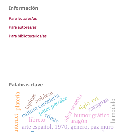
Información
Para lectores/as
Para autores/as
Para bibliotecarios/as
Palabras clave
nobleza
platería
cultura carcelaria
tapices
años sesenta
peter petrake
siglo xvi
zaragoza
la modelo
cómic
humor gráfico
goya, internet
libreto
aragón
arte español, 1970, género, paz muro