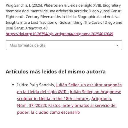
Puig Sanchis, I. (2026). Plateros en la Lleida del siglo XVIII. Biografía y
memoria documental de una orfebrería perdida: Diego y José Garuz:
Eighteenth-Century Silversmiths in Lleida: Biographical and Archival
Insights into a Lost Tradition of Goldsmithing. The Case of Diego and
José Garuz.
Artigrama
,
40
.
https://doi.org/10.26754/ojs_artigrama/artigrama.20254012049
Más formatos de cita
Artículos más leídos del mismo autor/a
Isidro Puig Sanchís,
Julián Seller, un escultor aragonés
en la Lleida del siglo XVIII : Julián Seller, an Aragonese
sculptor in Lleida in the 18th century
,
Artigrama:
Núm. 37 (2022): Fastos, arte y ornatos al servicio del
poder: la ciudad como escenario