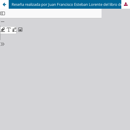
Reseña realizada por Juan Francisco Esteban Lorente del libro de Fabián Mañas Ballestín y Francisco Martín Domingo titulado