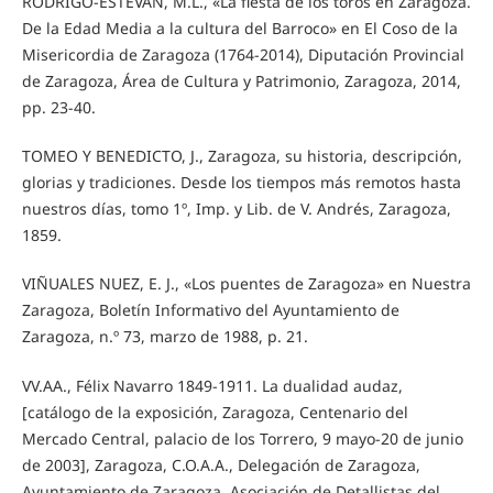
RODRIGO-ESTEVAN, M.L., «La fiesta de los toros en Zaragoza.
De la Edad Media a la cultura del Barroco» en El Coso de la
Misericordia de Zaragoza (1764-2014), Diputación Provincial
de Zaragoza, Área de Cultura y Patrimonio, Zaragoza, 2014,
pp. 23-40.
TOMEO Y BENEDICTO, J., Zaragoza, su historia, descripción,
glorias y tradiciones. Desde los tiempos más remotos hasta
nuestros días, tomo 1º, Imp. y Lib. de V. Andrés, Zaragoza,
1859.
VIÑUALES NUEZ, E. J., «Los puentes de Zaragoza» en Nuestra
Zaragoza, Boletín Informativo del Ayuntamiento de
Zaragoza, n.º 73, marzo de 1988, p. 21.
VV.AA., Félix Navarro 1849-1911. La dualidad audaz,
[catálogo de la exposición, Zaragoza, Centenario del
Mercado Central, palacio de los Torrero, 9 mayo-20 de junio
de 2003], Zaragoza, C.O.A.A., Delegación de Zaragoza,
Ayuntamiento de Zaragoza, Asociación de Detallistas del