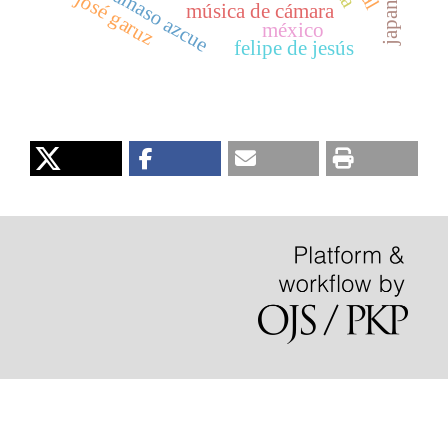
dámaso azcue
josé garuz
japan
música de cámara
méxico
felipe de jesús