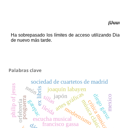
Palabras clave
sociedad de cuartetos de madrid
philip of jesus
neón
joaquín labayen
ex libris
artes gráficas
diego garuz
japón
sillas
mexico
posguerra
gatepac
música clásica
orfebrería
crítica musical
lleida
modernismo
escucha musical
francisco gassa