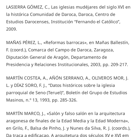
LASIERRA GÓMEZ, C., Las iglesias mudéjares del siglo XVI en
la histórica Comunidad de Daroca, Daroca, Centro de
Estudios Darocenses, Institución “Fernando el Católico”,
2009.
MAÑAS PÉREZ, L., «Reformas barrocas», en Mañas Ballestín,
F. (coord.), Comarca del Campo de Daroca, Zaragoza,
Diputación General de Aragón, Departamento de
Presidencia y Relaciones Institucionales, 2003, pp. 209-217.
MARTÍN COSTEA, A., AÑÓN SERRANO, A., OLIVEROS MOR, J.
L. y DÍAZ SORO, F. J., “Datos históricos sobre la iglesia
parroquial de Seno (Teruel)”, Boletín del Grupo de Estudios
Masinos, n.º 13, 1993, pp. 285-326.
MARTÍN MARCO, J., «Salón y falso salón en la arquitectura
aragonesa de finales de la Edad Media y la Edad Moderna»,
en Grilo, F., Balsa de Pinho, J. y Nunes da Silva, R. J. (coords.),
Da traça a edificaçao. A arquitetura dos séculos XV e XVI em