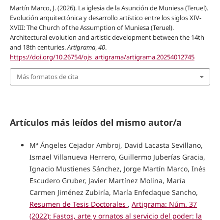
Martín Marco, J. (2026). La iglesia de la Asunción de Muniesa (Teruel).
Evolución arquitectónica y desarrollo artístico entre los siglos XIV-
XVIII: The Church of the Assumption of Muniesa (Teruel).
Architectural evolution and artistic development between the 14th
and 18th centuries.
Artigrama
,
40
.
https://doi.org/10.26754/ojs_artigrama/artigrama.20254012745
Más formatos de cita
Artículos más leídos del mismo autor/a
Mª Ángeles Cejador Ambroj, David Lacasta Sevillano,
Ismael Villanueva Herrero, Guillermo Juberías Gracia,
Ignacio Mustienes Sánchez, Jorge Martín Marco, Inés
Escudero Gruber, Javier Martínez Molina, María
Carmen Jiménez Zubiría, María Enfedaque Sancho,
Resumen de Tesis Doctorales
,
Artigrama: Núm. 37
(2022): Fastos, arte y ornatos al servicio del poder: la