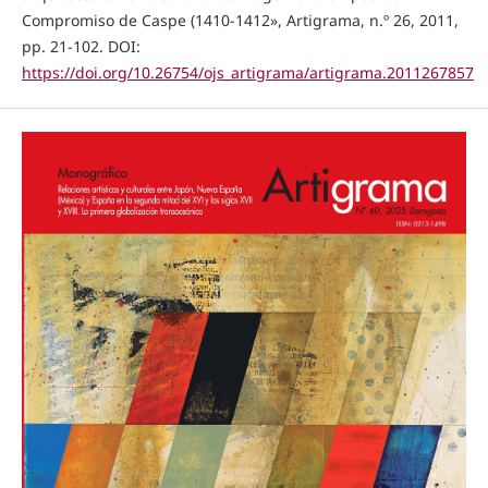
Compromiso de Caspe (1410-1412», Artigrama, n.º 26, 2011,
pp. 21-102. DOI:
https://doi.org/10.26754/ojs_artigrama/artigrama.2011267857