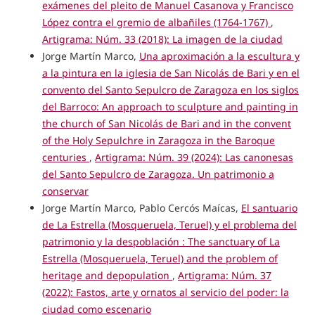
exámenes del pleito de Manuel Casanova y Francisco
López contra el gremio de albañiles (1764-1767)
,
Artigrama: Núm. 33 (2018): La imagen de la ciudad
Jorge Martín Marco,
Una aproximación a la escultura y
a la pintura en la iglesia de San Nicolás de Bari y en el
convento del Santo Sepulcro de Zaragoza en los siglos
del Barroco: An approach to sculpture and painting in
the church of San Nicolás de Bari and in the convent
of the Holy Sepulchre in Zaragoza in the Baroque
centuries
,
Artigrama: Núm. 39 (2024): Las canonesas
del Santo Sepulcro de Zaragoza. Un patrimonio a
conservar
Jorge Martín Marco, Pablo Cercós Maícas,
El santuario
de La Estrella (Mosqueruela, Teruel) y el problema del
patrimonio y la despoblación : The sanctuary of La
Estrella (Mosqueruela, Teruel) and the problem of
heritage and depopulation
,
Artigrama: Núm. 37
(2022): Fastos, arte y ornatos al servicio del poder: la
ciudad como escenario