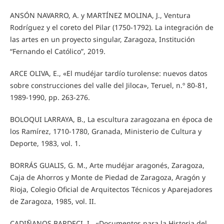
ANSÓN NAVARRO, A. y MARTÍNEZ MOLINA, J., Ventura
Rodríguez y el coreto del Pilar (1750-1792). La integración de
las artes en un proyecto singular, Zaragoza, Institución
“Fernando el Católico”, 2019.
ARCE OLIVA, E., «El mudéjar tardío turolense: nuevos datos
sobre construcciones del valle del Jiloca», Teruel, n.º 80-81,
1989-1990, pp. 263-276.
BOLOQUI LARRAYA, B., La escultura zaragozana en época de
los Ramírez, 1710-1780, Granada, Ministerio de Cultura y
Deporte, 1983, vol. 1.
BORRÁS GUALIS, G. M., Arte mudéjar aragonés, Zaragoza,
Caja de Ahorros y Monte de Piedad de Zaragoza, Aragón y
Rioja, Colegio Oficial de Arquitectos Técnicos y Aparejadores
de Zaragoza, 1985, vol. II.
CADIÑANOS BARDECI, I., «Documentos para la Historia del