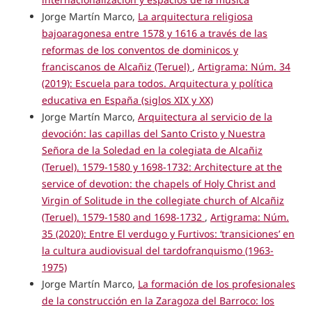
Jorge Martín Marco,
La arquitectura religiosa
bajoaragonesa entre 1578 y 1616 a través de las
reformas de los conventos de dominicos y
franciscanos de Alcañiz (Teruel)
,
Artigrama: Núm. 34
(2019): Escuela para todos. Arquitectura y política
educativa en España (siglos XIX y XX)
Jorge Martín Marco,
Arquitectura al servicio de la
devoción: las capillas del Santo Cristo y Nuestra
Señora de la Soledad en la colegiata de Alcañiz
(Teruel). 1579-1580 y 1698-1732: Architecture at the
service of devotion: the chapels of Holy Christ and
Virgin of Solitude in the collegiate church of Alcañiz
(Teruel). 1579-1580 and 1698-1732
,
Artigrama: Núm.
35 (2020): Entre El verdugo y Furtivos: ‘transiciones’ en
la cultura audiovisual del tardofranquismo (1963-
1975)
Jorge Martín Marco,
La formación de los profesionales
de la construcción en la Zaragoza del Barroco: los