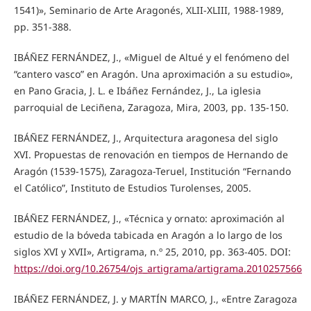
1541)», Seminario de Arte Aragonés, XLII-XLIII, 1988-1989,
pp. 351-388.
IBÁÑEZ FERNÁNDEZ, J., «Miguel de Altué y el fenómeno del
“cantero vasco” en Aragón. Una aproximación a su estudio»,
en Pano Gracia, J. L. e Ibáñez Fernández, J., La iglesia
parroquial de Leciñena, Zaragoza, Mira, 2003, pp. 135-150.
IBÁÑEZ FERNÁNDEZ, J., Arquitectura aragonesa del siglo
XVI. Propuestas de renovación en tiempos de Hernando de
Aragón (1539-1575), Zaragoza-Teruel, Institución “Fernando
el Católico”, Instituto de Estudios Turolenses, 2005.
IBÁÑEZ FERNÁNDEZ, J., «Técnica y ornato: aproximación al
estudio de la bóveda tabicada en Aragón a lo largo de los
siglos XVI y XVII», Artigrama, n.º 25, 2010, pp. 363-405. DOI:
https://doi.org/10.26754/ojs_artigrama/artigrama.2010257566
IBÁÑEZ FERNÁNDEZ, J. y MARTÍN MARCO, J., «Entre Zaragoza