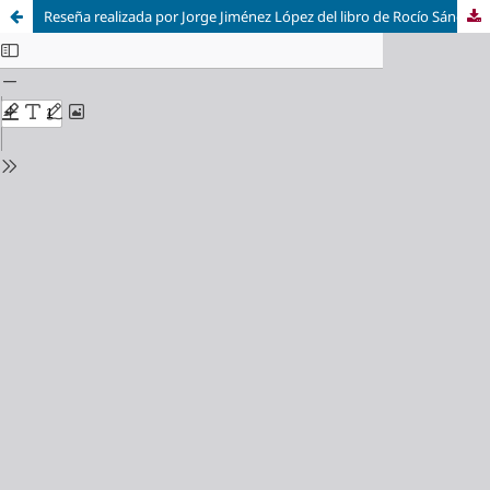
Reseña realizada por Jorge Jiménez López del libro de Rocío Sánchez Ameijeiras titulado