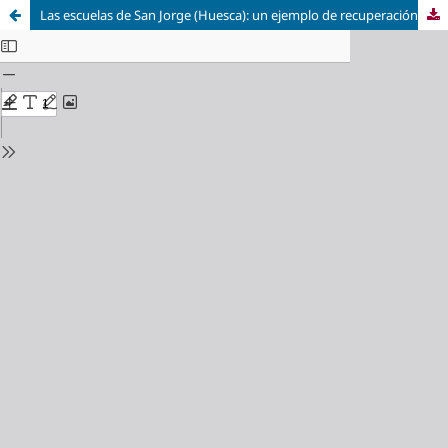
Las escuelas de San Jorge (Huesca): un ejemplo de recuperación del patrimonio escolar en los pueblos de colonización