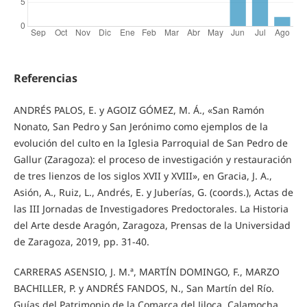
Referencias
ANDRÉS PALOS, E. y AGOIZ GÓMEZ, M. Á., «San Ramón
Nonato, San Pedro y San Jerónimo como ejemplos de la
evolución del culto en la Iglesia Parroquial de San Pedro de
Gallur (Zaragoza): el proceso de investigación y restauración
de tres lienzos de los siglos XVII y XVIII», en Gracia, J. A.,
Asión, A., Ruiz, L., Andrés, E. y Juberías, G. (coords.), Actas de
las III Jornadas de Investigadores Predoctorales. La Historia
del Arte desde Aragón, Zaragoza, Prensas de la Universidad
de Zaragoza, 2019, pp. 31-40.
CARRERAS ASENSIO, J. M.ª, MARTÍN DOMINGO, F., MARZO
BACHILLER, P. y ANDRÉS FANDOS, N., San Martín del Río.
Guías del Patrimonio de la Comarca del Jiloca, Calamocha,