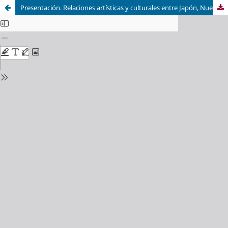
Presentación. Relaciones artísticas y culturales entre Japón, Nueva España (México) y España en la segunda mitad del XVI y los siglos XVII y XVIII. La primera globalización transoceánica