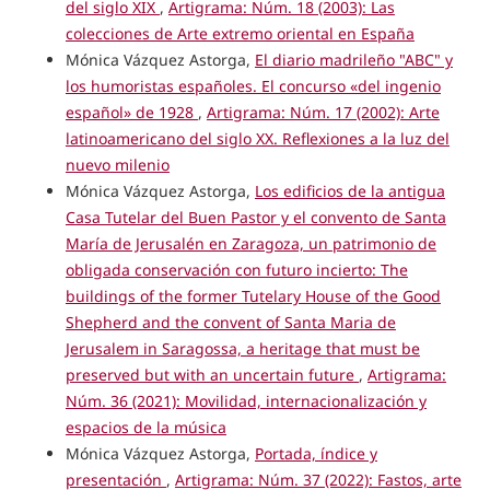
del siglo XIX
,
Artigrama: Núm. 18 (2003): Las
colecciones de Arte extremo oriental en España
Mónica Vázquez Astorga,
El diario madrileño "ABC" y
los humoristas españoles. El concurso «del ingenio
español» de 1928
,
Artigrama: Núm. 17 (2002): Arte
latinoamericano del siglo XX. Reflexiones a la luz del
nuevo milenio
Mónica Vázquez Astorga,
Los edificios de la antigua
Casa Tutelar del Buen Pastor y el convento de Santa
María de Jerusalén en Zaragoza, un patrimonio de
obligada conservación con futuro incierto: The
buildings of the former Tutelary House of the Good
Shepherd and the convent of Santa Maria de
Jerusalem in Saragossa, a heritage that must be
preserved but with an uncertain future
,
Artigrama:
Núm. 36 (2021): Movilidad, internacionalización y
espacios de la música
Mónica Vázquez Astorga,
Portada, índice y
presentación
,
Artigrama: Núm. 37 (2022): Fastos, arte