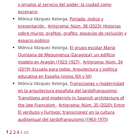
y ornatos al servicio del poder: la ciudad como
escenario
Mónica Vázquez Astorga,
Portada, índice y
presentación
,
Artigrama: Núm. 38 (2023): Historias
sobre muros: grafitos, grafitis, espacios de reclusión y
espacio público
Mónica Vázquez Astorga,
El grupo escolar María
Quintana de Mequinenza (Zaragoza): un edificio
modelo en Aragón (1923-1927)
,
Artigrama: Núm. 34
(2019): Escuela para todos. Arquitectura y política
educativa en España (siglos XIX y XX)
Mónica Vázquez Astorga,
Transiciones y modernidad
en la arquitectura española del tardofranquismo:
Transitions and modernity in Spanish architecture of
the late Francoism
,
Artigrama: Núm. 35 (2020): Entre
El verdugo y Furtivos: ‘transiciones’ en la cultura
audiovisual del tardofranquismo (1963-1975)
1
2
3
4
>
>>