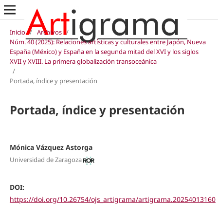
Inicio
/
Archivos
/
Núm. 40 (2025): Relaciones artísticas y culturales entre Japón, Nueva
España (México) y España en la segunda mitad del XVI y los siglos
XVII y XVIII. La primera globalización transoceánica
/
Portada, índice y presentación
Portada, índice y presentación
Mónica Vázquez Astorga
Universidad de Zaragoza
DOI:
https://doi.org/10.26754/ojs_artigrama/artigrama.20254013160