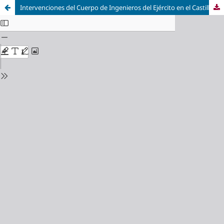
Intervenciones del Cuerpo de Ingenieros del Ejército en el Castillo de la Aljafería de Zaragoza durante el siglo diecinueve