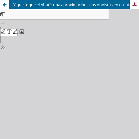
'Y que toque el Abuè': una aproximación a los oboístas en el entorno eclesiástico español del siglo XVIII