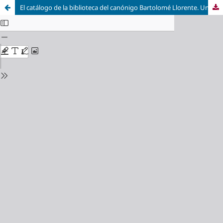
El catálogo de la biblioteca del canónigo Bartolomé Llorente. Un ejemplo de sus encuadernaciones artísticas