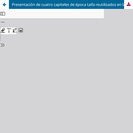
Presentación de cuatro capiteles de época taifa reutilizados en la torre de la iglesia de Santa María de Zaragoza