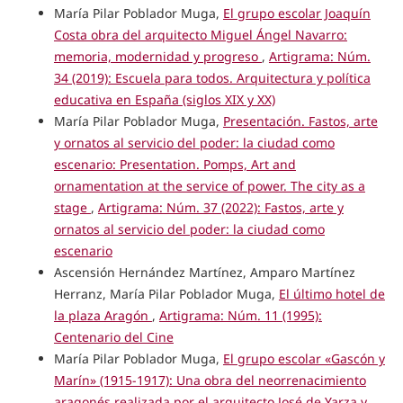
María Pilar Poblador Muga,
El grupo escolar Joaquín
Costa obra del arquitecto Miguel Ángel Navarro:
memoria, modernidad y progreso
,
Artigrama: Núm.
34 (2019): Escuela para todos. Arquitectura y política
educativa en España (siglos XIX y XX)
María Pilar Poblador Muga,
Presentación. Fastos, arte
y ornatos al servicio del poder: la ciudad como
escenario: Presentation. Pomps, Art and
ornamentation at the service of power. The city as a
stage
,
Artigrama: Núm. 37 (2022): Fastos, arte y
ornatos al servicio del poder: la ciudad como
escenario
Ascensión Hernández Martínez, Amparo Martínez
Herranz, María Pilar Poblador Muga,
El último hotel de
la plaza Aragón
,
Artigrama: Núm. 11 (1995):
Centenario del Cine
María Pilar Poblador Muga,
El grupo escolar «Gascón y
Marín» (1915-1917): Una obra del neorrenacimiento
aragonés realizada por el arquitecto José de Yarza y