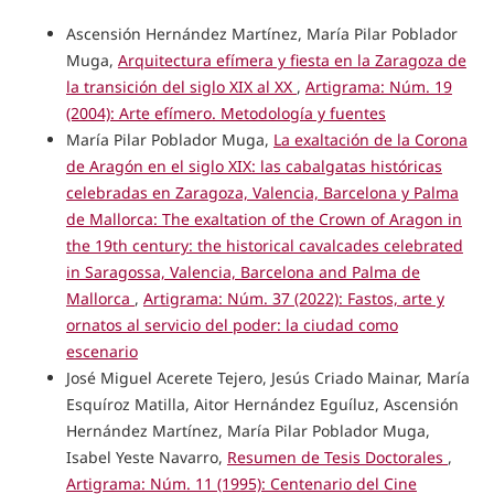
Ascensión Hernández Martínez, María Pilar Poblador
Muga,
Arquitectura efímera y fiesta en la Zaragoza de
la transición del siglo XIX al XX
,
Artigrama: Núm. 19
(2004): Arte efímero. Metodología y fuentes
María Pilar Poblador Muga,
La exaltación de la Corona
de Aragón en el siglo XIX: las cabalgatas históricas
celebradas en Zaragoza, Valencia, Barcelona y Palma
de Mallorca: The exaltation of the Crown of Aragon in
the 19th century: the historical cavalcades celebrated
in Saragossa, Valencia, Barcelona and Palma de
Mallorca
,
Artigrama: Núm. 37 (2022): Fastos, arte y
ornatos al servicio del poder: la ciudad como
escenario
José Miguel Acerete Tejero, Jesús Criado Mainar, María
Esquíroz Matilla, Aitor Hernández Eguíluz, Ascensión
Hernández Martínez, María Pilar Poblador Muga,
Isabel Yeste Navarro,
Resumen de Tesis Doctorales
,
Artigrama: Núm. 11 (1995): Centenario del Cine