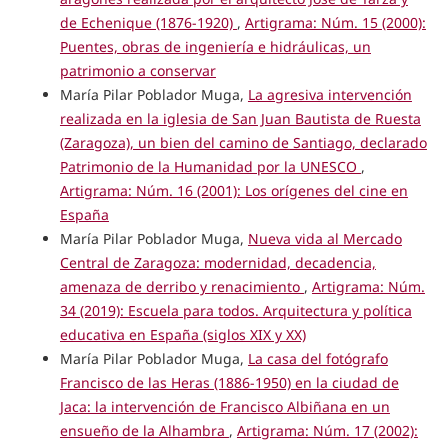
de Echenique (1876-1920)
,
Artigrama: Núm. 15 (2000):
Puentes, obras de ingeniería e hidráulicas, un
patrimonio a conservar
María Pilar Poblador Muga,
La agresiva intervención
realizada en la iglesia de San Juan Bautista de Ruesta
(Zaragoza), un bien del camino de Santiago, declarado
Patrimonio de la Humanidad por la UNESCO
,
Artigrama: Núm. 16 (2001): Los orígenes del cine en
España
María Pilar Poblador Muga,
Nueva vida al Mercado
Central de Zaragoza: modernidad, decadencia,
amenaza de derribo y renacimiento
,
Artigrama: Núm.
34 (2019): Escuela para todos. Arquitectura y política
educativa en España (siglos XIX y XX)
María Pilar Poblador Muga,
La casa del fotógrafo
Francisco de las Heras (1886-1950) en la ciudad de
Jaca: la intervención de Francisco Albiñana en un
ensueño de la Alhambra
,
Artigrama: Núm. 17 (2002):