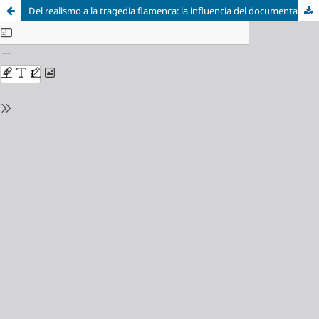
Del realismo a la tragedia flamenca: la influencia del documental buñueliano en la obra musical de Carlos Saura