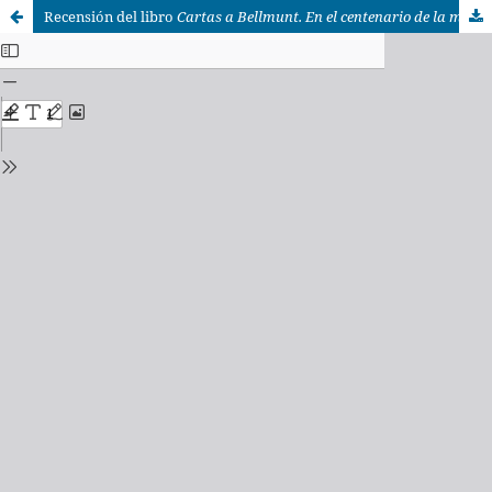
Recensión del libro
Cartas a Bellmunt. En el centenario de la muerte de Juan Pío Membrado (1851-1923),