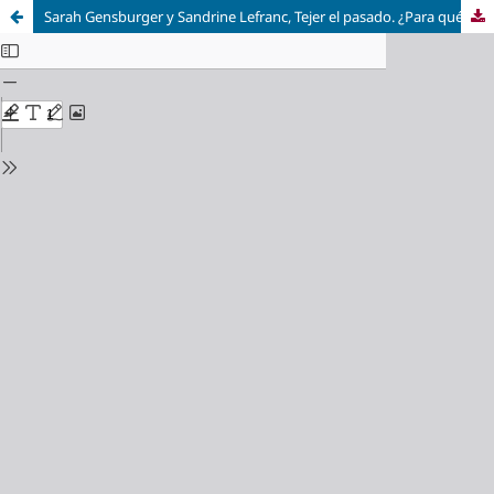
Sarah Gensburger y Sandrine Lefranc, Tejer el pasado. ¿Para qué sirven las políticas de memoria? Valencia: Barlin Libros, 2024, 155 págs.