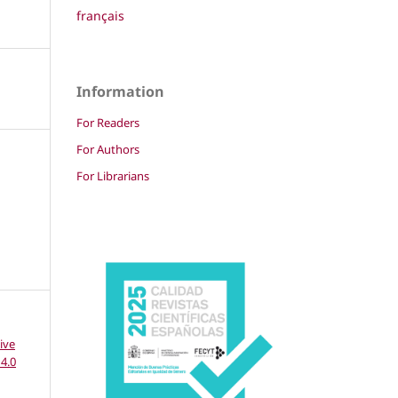
français
Information
For Readers
For Authors
For Librarians
ive
4.0