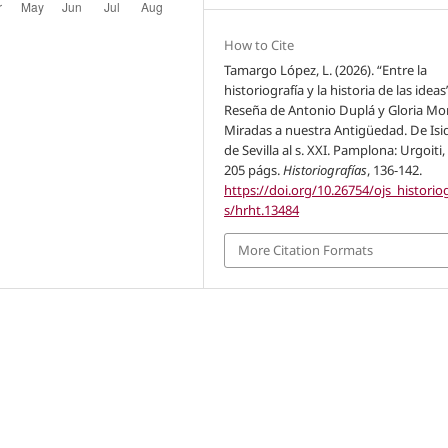
How to Cite
Tamargo López, L. (2026). “Entre la
historiografía y la historia de las ideas
Reseña de Antonio Duplá y Gloria Mo
Miradas a nuestra Antigüedad. De Isi
de Sevilla al s. XXI. Pamplona: Urgoiti,
205 págs.
Historiografías
, 136-142.
https://doi.org/10.26754/ojs_historio
s/hrht.13484
More Citation Formats