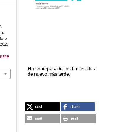
”.
ra,
doro
 2025,
grafia
post
share
mail
print