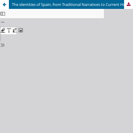
The identities of Spain, from Traditional Narratives to Current Historiography. Review of José Álvarez Junco and others, Las historias de España. Visiones del pasado y construcción de identidad. Barcelona, Madrid: Crítica, Marcial Pons, 2013, xxvii+914 págs.