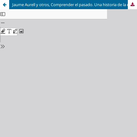
Jaume Aurell y otros, Comprender el pasado. Una historia de la escritura y el pensamiento histórico. Madrid: Ediciones Akal, 2013, 493 págs.