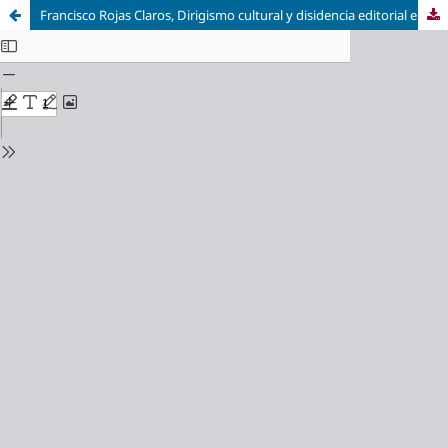
Francisco Rojas Claros, Dirigismo cultural y disidencia editorial en España (1962-1973). Alicante: Publicaciones Universidad de Alicante, 2013, 346 págs.