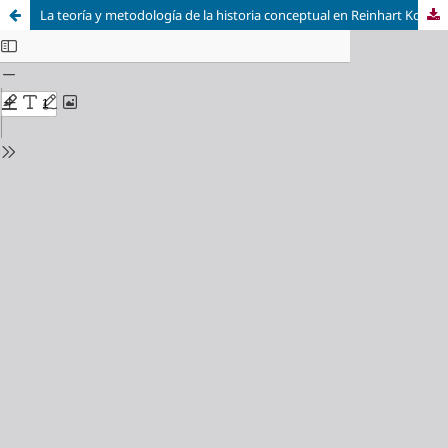
La teoría y metodología de la historia conceptual en Reinhart Koselleck / The Theory and Methodology of Conceptual History in Reinhart Koselleck