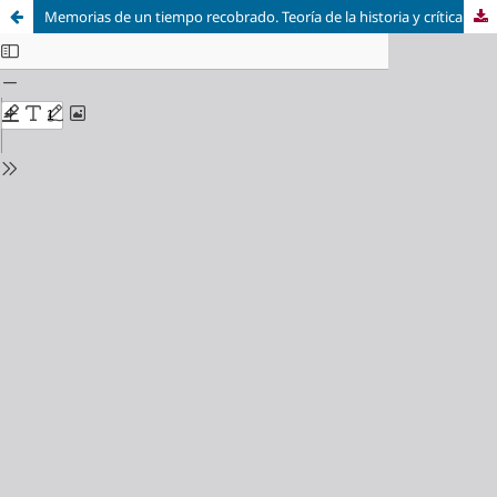
Memorias de un tiempo recobrado. Teoría de la historia y crítica al progreso en la obra de Walter Benjamin / Memories of a Time Regained: Theory of History and Criticism of Progress in the Work of Walter Benjamin