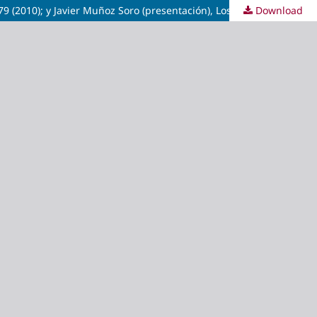
Download
Carmen González Martínez y Encarna Nicolás Marín (eds.), Procesos de construcción de la democracia en España y Chile. Ayer, 79 (2010); y Javier Muñoz Soro (presentación), Los intelectuales en la Transición. Ayer, 81 (2011)