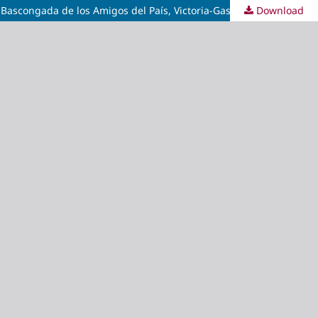
Download
César González Mínguez, Algunas reflexiones sobre las crisis en la Historia: De la crisis bajomedieval a la actual. Real Sociedad Bascongada de los Amigos del País, Victoria-Gasteiz: 2011, p. 9-55, 46 págs.