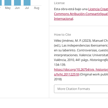
License
Esta obra está bajo una
Licencia Creat
Commons Atribución-CompartirIgual 
Internacional
.
How to Cite
Vélez Jiménez, M. P. (2023). Manuel C
(ed.), Las independencias iberoameri
en su laberinto. Controversias, cuesti
interpretaciones. Valencia: Universita
Valéncia, 2010, 441 págs.
Historiografí
134-139.
https://doi.org/10.26754/ojs_historio
s/hrht.201122518
(Original work publ
2018)
More Citation Formats