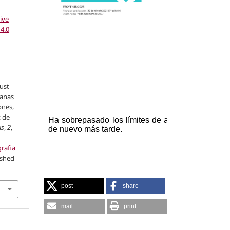
ive
4.0
hust
canas
ones,
t de
as
,
2
,
grafia
ished
post
share
mail
print