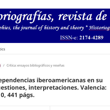
tics
)
/
Crítica: ensayos bibliográficos y reseñas
dependencias iberoamericanas en su
uestiones, interpretaciones. Valencia:
10, 441 págs.