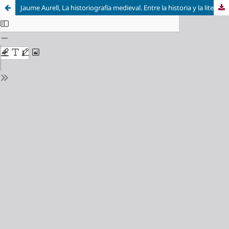
Jaume Aurell, La historiografía medieval. Entre la historia y la literatura. Valencia: Publicacions de la Universitat de València, 2016, 181 págs.