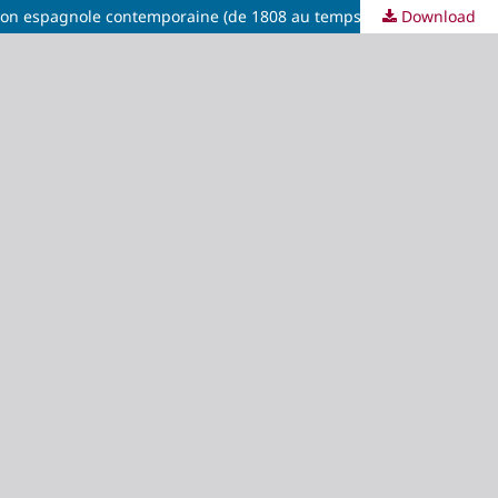
Download
Lou Freda, Danièle Bussy Genevois y Gérard Brey, pres., Hommage à Brigitte Magnien et à Michel Ralle. Les Cahiers de civilisation espagnole contemporaine (de 1808 au temps présent). Histoire politique, économique, sociale et culturelle. Angers: Hors série des CCEC. 2020.