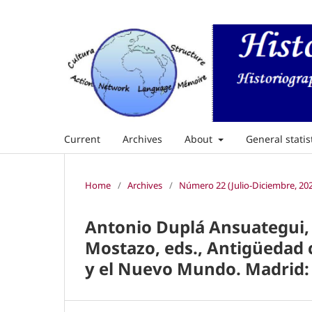
Current
Archives
About
General statis
Home
/
Archives
/
Número 22 (Julio-Diciembre, 20
Antonio Duplá Ansuategui, E
Mostazo, eds., Antigüedad 
y el Nuevo Mundo. Madrid: 