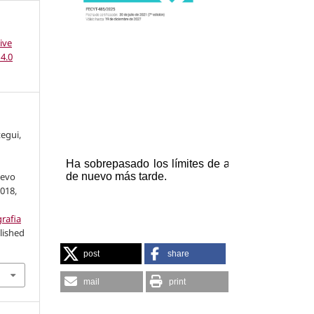
ive
4.0
tegui,
uevo
018,
grafia
lished
post
share
mail
print