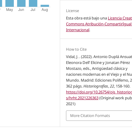
License
Esta obra está bajo una
Licencia Creat
Commons Atribución-CompartirIgual 
Internacional
.
How to Cite
Vidal, J. . (2022). Antonio Duplá Ansua
Eleonora Dell’ Elicine y Jonatan Pérez
Mostazo, eds., Antigüedad clásica y
naciones modernas en el Viejo y el N
Mundo. Madrid: Ediciones Polifemo, 2
362 págs.
Historiografías
,
22
, 158-160.
https://doi.org/10.26754/ojs_historio
s/hrht.2021226363
(Original work pub
2021)
More Citation Formats