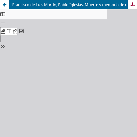
Francisco de Luis Martín, Pablo Iglesias. Muerte y memoria de un mito. La utilización política y las políticas de la memoria del padre y fundador del socialismo español. Córdoba: Almuzara, 2021, 271 págs.