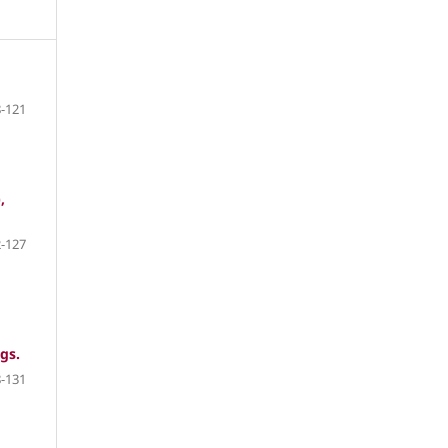
-121
,
-127
gs.
-131