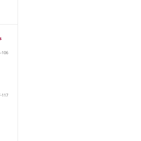
s
-106
-117