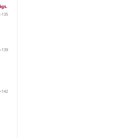
ágs.
-135
-139
-142