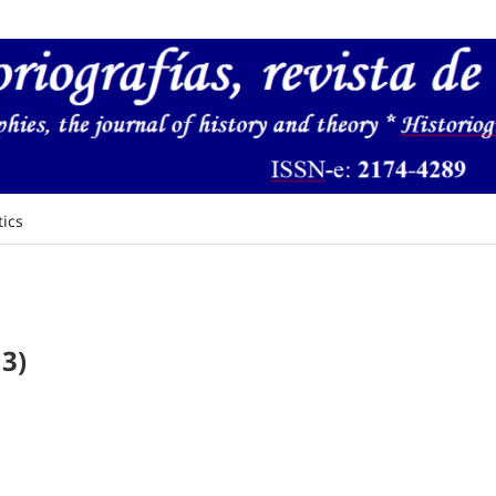
tics
3)