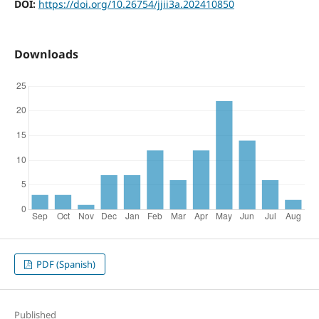
DOI:
https://doi.org/10.26754/jjii3a.202410850
Downloads
PDF (Spanish)
Published