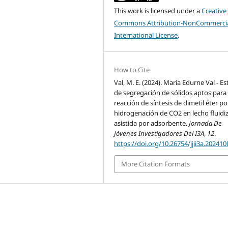
This work is licensed under a
Creative
Commons Attribution-NonCommercia
International License
.
How to Cite
Val, M. E. (2024). María Edurne Val - E
de segregación de sólidos aptos para 
reacción de síntesis de dimetil éter po
hidrogenación de CO2 en lecho fluidi
asistida por adsorbente.
Jornada De
Jóvenes Investigadores Del I3A
,
12
.
https://doi.org/10.26754/jjii3a.20241
More Citation Formats