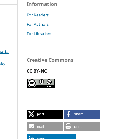
Information
For Readers
For Authors
For Librarians
rnada
Creative Commons
nio
CC BY-NC
post
share
mail
print
share