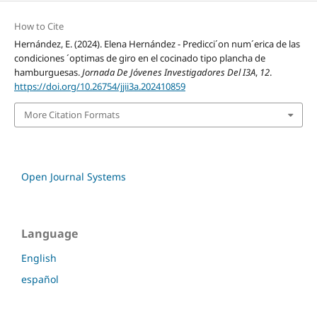
How to Cite
Hernández, E. (2024). Elena Hernández - Predicci´on num´erica de las
condiciones ´optimas de giro en el cocinado tipo plancha de
hamburguesas.
Jornada De Jóvenes Investigadores Del I3A
,
12
.
https://doi.org/10.26754/jjii3a.202410859
More Citation Formats
Open Journal Systems
Language
English
español