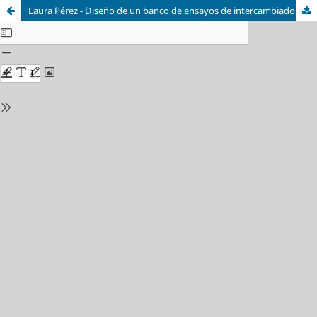
Laura Pérez - Diseño de un banco de ensayos de intercambiadores de calor entre una emulsión de materiales de cambio de fase (PCM) y agua