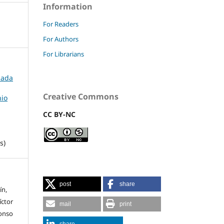
Information
For Readers
For Authors
For Librarians
rnada
Creative Commons
nio
CC BY-NC
s)
post
share
ín,
íctor
mail
print
lonso
share