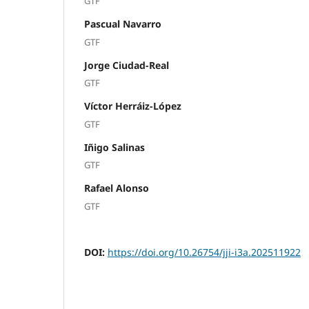
GTF
Pascual Navarro
GTF
Jorge Ciudad-Real
GTF
Víctor Herráiz-López
GTF
Iñigo Salinas
GTF
Rafael Alonso
GTF
DOI:
https://doi.org/10.26754/jji-i3a.202511922