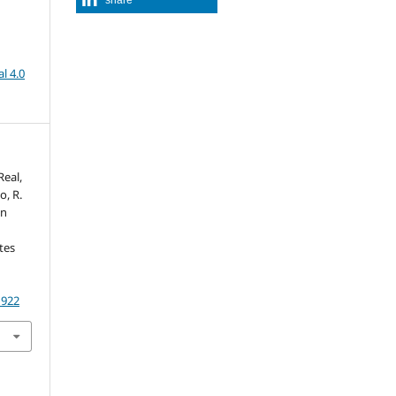
l 4.0
Real,
o, R.
un
tes
1922