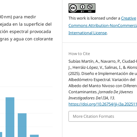
00 nm) para medir
This work is licensed under a
Creative
ejada en la superficie del
Commons Attribution-NonCommercia
ación espectral provocada
International License
.
gras y agua con colorante
How to Cite
Subías Martín, A., Navarro, P., Ciudad-
J., Herráiz-López, V., Salinas, I., & Alons
(2025). Diseño e Implementación de 
Albedómetro Espectral. Variación del
Albedo del Manto Nivoso con Diferen
Contaminantes.
Jornada De Jóvenes
Investigadores Del I3A
,
13
.
https://doi.org/10.26754/jji-i3a.20251
More Citation Formats