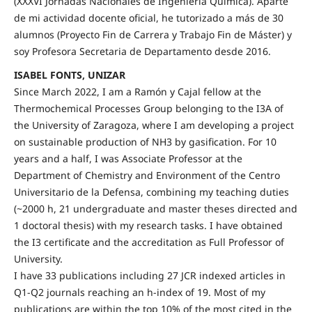
(XXXVI Jornadas Nacionales de Ingeniería Química). Aparte
de mi actividad docente oficial, he tutorizado a más de 30
alumnos (Proyecto Fin de Carrera y Trabajo Fin de Máster) y
soy Profesora Secretaria de Departamento desde 2016.
ISABEL FONTS, UNIZAR
Since March 2022, I am a Ramón y Cajal fellow at the
Thermochemical Processes Group belonging to the I3A of
the University of Zaragoza, where I am developing a project
on sustainable production of NH3 by gasification. For 10
years and a half, I was Associate Professor at the
Department of Chemistry and Environment of the Centro
Universitario de la Defensa, combining my teaching duties
(~2000 h, 21 undergraduate and master theses directed and
1 doctoral thesis) with my research tasks. I have obtained
the I3 certificate and the accreditation as Full Professor of
University.
I have 33 publications including 27 JCR indexed articles in
Q1-Q2 journals reaching an h-index of 19. Most of my
publications are within the top 10% of the most cited in the