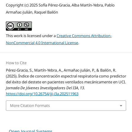
Copyright (c) 2025 Sofía Pérez-Gracia, Alba Martín-Yebra, Pablo
Armañac-Julián, Raquel Bailón
This work is licensed under a
Creative Commons Attribution-
NonCommercial 4.0 International License
.
How to Cite
Pérez-Gracia, S., Martín-Yebra, A., Armañac-Julián, P., & Bailón, R.
(2025). Índice de concentración espectral respiratoria como predictor
del éxito del destete en pacientes ventilados mecánicamente en UCI.
Jornada De Jóvenes Investigadores Del I3A
,
13
.
https://doi.org/10.26754/jji-i3a.202511963
More Citation Formats
Open Journal Systems