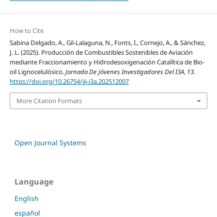
How to Cite
Sabina Delgado, A., Gil-Lalaguna, N., Fonts, I., Cornejo, A., & Sánchez,
J. L. (2025). Producción de Combustibles Sostenibles de Aviación
mediante Fraccionamiento y Hidrodesoxigenación Catalítica de Bio-
oil Lignocelulósico.
Jornada De Jóvenes Investigadores Del I3A
,
13
.
https://doi.org/10.26754/jji-i3a.202512007
More Citation Formats
Open Journal Systems
Language
English
español