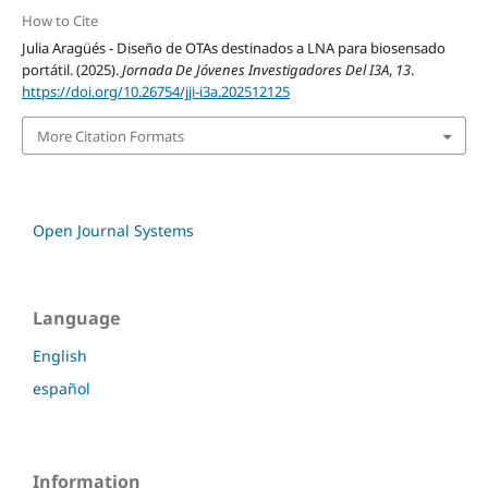
How to Cite
Julia Aragüés - Diseño de OTAs destinados a LNA para biosensado
portátil. (2025).
Jornada De Jóvenes Investigadores Del I3A
,
13
.
https://doi.org/10.26754/jji-i3a.202512125
More Citation Formats
Open Journal Systems
Language
English
español
Information