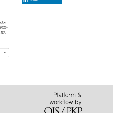
ador
2025).
 I3A
,