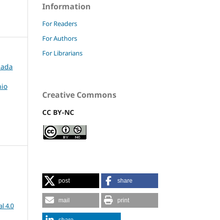
Information
For Readers
For Authors
For Librarians
rnada
nio
Creative Commons
CC BY-NC
post
share
mail
print
l 4.0
share