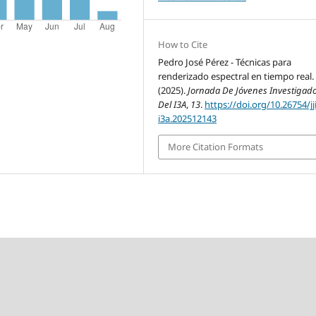
How to Cite
Pedro José Pérez - Técnicas para
renderizado espectral en tiempo real.
(2025).
Jornada De Jóvenes Investigad
Del I3A
,
13
.
https://doi.org/10.26754/jji
i3a.202512143
More Citation Formats