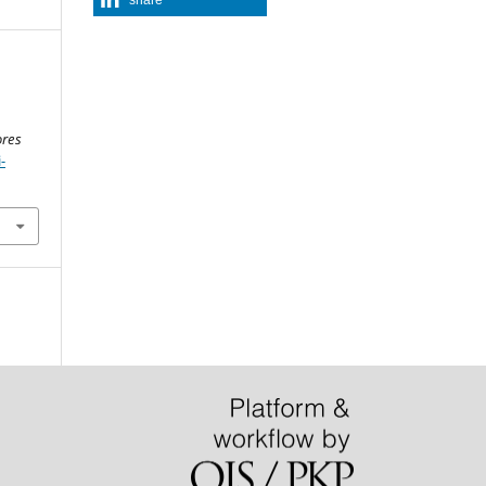
ores
-