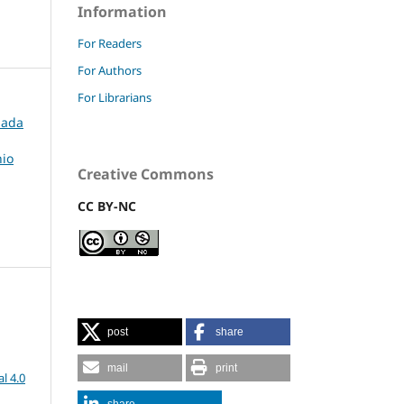
Information
For Readers
For Authors
For Librarians
rnada
nio
Creative Commons
CC BY-NC
post
share
mail
print
l 4.0
share