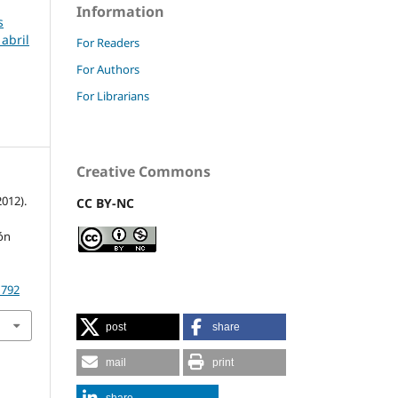
Information
s
 abril
For Readers
For Authors
For Librarians
Creative Commons
2012).
CC BY-NC
ón
1792
post
share
mail
print
share