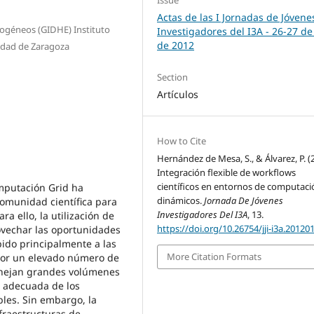
Actas de las I Jornadas de Jóvene
rogéneos (GIDHE) Instituto
Investigadores del I3A - 26‐27 de
de 2012
sidad de Zaragoza
Section
Artículos
How to Cite
Hernández de Mesa, S., & Álvarez, P. (
Integración flexible de workflows
científicos en entornos de computaci
omputación Grid ha
dinámicos.
Jornada De Jóvenes
comunidad científica para
Investigadores Del I3A
, 13.
a ello, la utilización de
https://doi.org/10.26754/jji-i3a.20120
rovechar las oportunidades
bido principalmente a las
More Citation Formats
por un elevado número de
anejan grandes volúmenes
n adecuada de los
les. Sin embargo, la
fraestructuras de