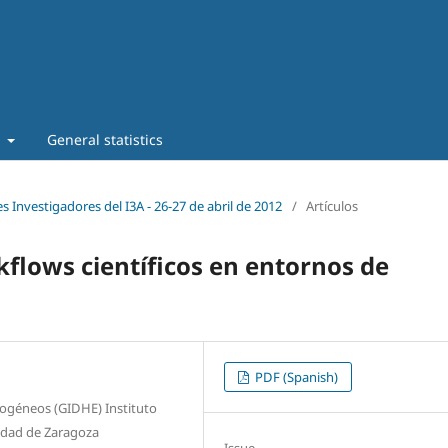
t
General statistics
s Investigadores del I3A - 26‐27 de abril de 2012
/
Artículos
kflows científicos en entornos de
PDF (Spanish)
rogéneos (GIDHE) Instituto
sidad de Zaragoza
Issue