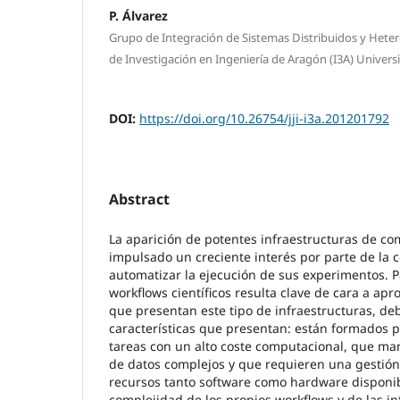
P. Álvarez
Grupo de Integración de Sistemas Distribuidos y Hete
de Investigación en Ingeniería de Aragón (I3A) Univer
DOI:
https://doi.org/10.26754/jji-i3a.201201792
Abstract
La aparición de potentes infraestructuras de c
impulsado un creciente interés por parte de la 
automatizar la ejecución de sus experimentos. Par
workflows científicos resulta clave de cara a ap
que presentan este tipo de infraestructuras, de
características que presentan: están formados 
tareas con un alto coste computacional, que m
de datos complejos y que requieren una gestió
recursos tanto software como hardware disponib
complejidad de los propios workflows y de las in