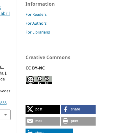
Information
s
 abril
For Readers
For Authors
For Librarians
Creative Commons
E.,
CC BY-NC
a, J.
 de
óvenes
1855
post
share
mail
print
share