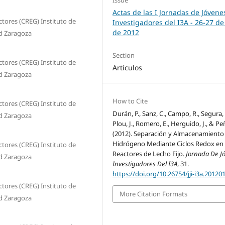
Actas de las I Jornadas de Jóvene
ctores (CREG) Instituto de
Investigadores del I3A - 26‐27 de
de 2012
ad Zaragoza
Section
ctores (CREG) Instituto de
Artículos
ad Zaragoza
How to Cite
ctores (CREG) Instituto de
Durán, P., Sanz, C., Campo, R., Segura, 
ad Zaragoza
Plou, J., Romero, E., Herguido, J., & Peñ
(2012). Separación y Almacenamiento
Hidrógeno Mediante Ciclos Redox en
ctores (CREG) Instituto de
Reactores de Lecho Fijo.
Jornada De J
ad Zaragoza
Investigadores Del I3A
, 31.
https://doi.org/10.26754/jji-i3a.20120
ctores (CREG) Instituto de
More Citation Formats
ad Zaragoza