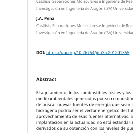
Catálisis, Separaciones Moleculares e Ingeniería de Rea
Investigación en Ingeniería de Aragón (I3A) Universid
J.A. Peña
Catálisis, Separaciones Moleculares e Ingeniería de Rea
Investigación en Ingeniería de Aragón (I3A) Universid
DOI:
https://doi.org/10.26754/jji-i3a.201201855
Abstract
El agotamiento de los combustibles fósiles y los 
medioambientales generados por su combustión
de buscar nuevas fuentes de energía que sean l
hidrógeno podría ser el vector energético del fu
aprovechamiento de esas fuentes alternativas. 
implantación en la actualidad no está estandar
derivados de su obtención con los niveles de pu