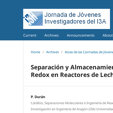
Current
Archives
Announcements
Abou
Home
/
Archives
/
Actas de las I Jornadas de Jóvene
Separación y Almacenamien
Redox en Reactores de Lech
P. Durán
Catálisis, Separaciones Moleculares e Ingeniería de Rea
Investigación en Ingeniería de Aragón (I3A) Universid