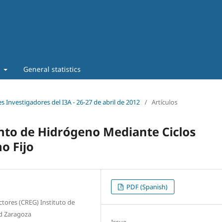
t
General statistics
s Investigadores del I3A - 26‐27 de abril de 2012
/
Artículos
to de Hidrógeno Mediante Ciclos
o Fijo
PDF (Spanish)
ctores (CREG) Instituto de
ad Zaragoza
Issue