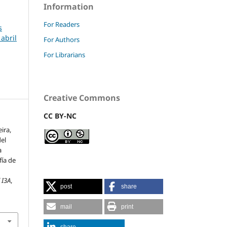
Information
For Readers
s
 abril
For Authors
For Librarians
Creative Commons
CC BY-NC
eira,
del
a
ía de
 I3A
,
post
share
mail
print
share