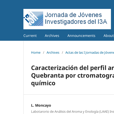
Current
Archives
Announcements
Abou
Home
/
Archives
/
Actas de las I Jornadas de Jóvene
Caracterización del perfil 
Quebranta por ctromatograf
químico
L. Moncayo
Labotarorio de Análisis del Aroma y Enología (LAAE) Ins