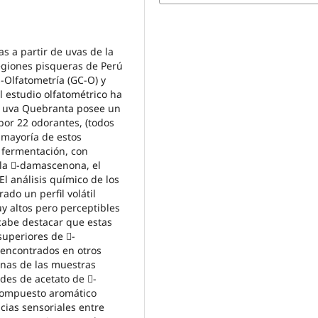
s a partir de uvas de la
egiones pisqueras de Perú
-Olfatometría (GC-O) y
l estudio olfatométrico ha
e uva Quebranta posee un
por 22 odorantes, (todos
a mayoría de estos
 fermentación, con
 la -damascenona, el
El análisis químico de los
do un perfil volátil
uy altos pero perceptibles
cabe destacar que estas
uperiores de -
s encontrados en otros
unas de las muestras
des de acetato de -
 compuesto aromático
cias sensoriales entre