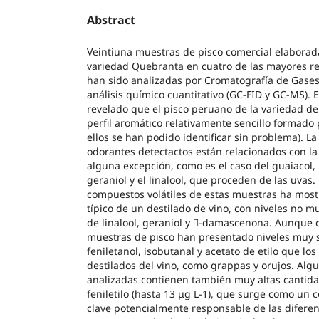
Abstract
Veintiuna muestras de pisco comercial elaborada
variedad Quebranta en cuatro de las mayores r
han sido analizadas por Cromatografía de Gases
análisis químico cuantitativo (GC-FID y GC-MS). E
revelado que el pisco peruano de la variedad d
perfil aromático relativamente sencillo formado 
ellos se han podido identificar sin problema). L
odorantes detectactos están relacionados con la
alguna excepción, como es el caso del guaiacol,
geraniol y el linalool, que proceden de las uvas. 
compuestos volátiles de estas muestras ha mostra
típico de un destilado de vino, con niveles no m
de linalool, geraniol y -damascenona. Aunque 
muestras de pisco han presentado niveles muy s
feniletanol, isobutanal y acetato de etilo que lo
destilados del vino, como grappas y orujos. Alg
analizadas contienen también muy altas cantida
feniletilo (hasta 13 μg L-1), que surge como un
clave potencialmente responsable de las diferen