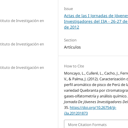
Issue
Actas de las I Jornadas de Jóvene
tituto de Investigación en
Investigadores del I3A - 26‐27 de
de 2012
Section
tituto de Investigación en
Artículos
How to Cite
tituto de Investigación en
Moncayo, L., Culleré, L., Cacho, J., Ferr
V., & Palma, J. (2012). Caracterización 
perfil aromático de pisco de Perú de l
variedad Quebranta por ctromatograf
gases-olfatometría y análisis químico.
Jornada De Jóvenes Investigadores Del
35.
https://doi.org/10.26754/jji-
i3a.201201873
More Citation Formats